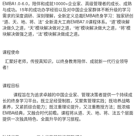
EMBA1.0-6.0，陪伴和成就10000+企业家、高级管理者的成长、成熟
与成功。15年的成功办学经验以及对中国企业家群体不断升级的学习
需求的深度调研、深刻理解，全新定义总裁EMBA终身学习：独家研创
“道、天、地、将、法” 全新清大工商EMBA7.0课程体系。“道”模块解
决做久之道，“天”模块解决做对之道，“地”模块解决做大之道，“将”模
块解决做强之道，“法”模块解决做成之道。
课程使命
汇聚好老师，传授真知识，以终身教育陪伴、成就新一代行业领导
者！
课程目标
课程旨在为追求卓越的中国企业家、管理决策者提供一个持续成
长的终身学习平台。既立足经营制胜，又聚焦管理实践；既培养战略
素养，又紧抓综合能力；既注重理论提升，又注重教授方法；既浓缩
EMBA经典，又融合时代前瞻。课程将从道、天、地、将、法五个层面
提供一次独具特色、全面升华的学习旅程。