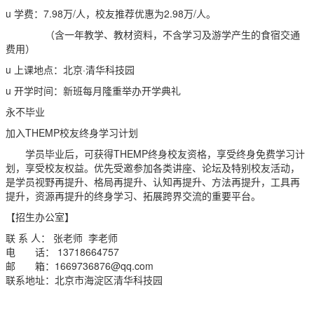
u 学费：7.98万/人，校友推荐优惠为2.98万/人。
（含一年教学、教材资料，不含学习及游学产生的食宿交通
费用）
u 上课地点：北京·清华科技园
u 开学时间：新班每月隆重举办开学典礼
永不毕业
加入THEMP校友终身学习计划
学员毕业后，可获得THEMP终身校友资格，享受终身免费学习计
划，享受校友权益。优先受邀参加各类讲座、论坛及特别校友活动，
是学员视野再提升、格局再提升、认知再提升、方法再提升，工具再
提升，资源再提升的终身学习、拓展跨界交流的重要平台。
【招生办公室】
联 系 人： 张老师 李老师
电 话： 13718664757
邮 箱：
1669736876@qq.com
联系地址：北京市海淀区清华科技园