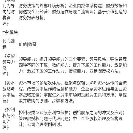
润为导
财务决策的外部环境分析；企业内控体系构建；财务数据如
向的财
何透视企业经营；财务运作与现金流管理；基于价值创造的
税管
财务报表分析。
理》
“将”模块
核心课
价值|收获
程
《卓越
领导能力：提升领导能力的三个要素；领导风格：弹性管理
领导力
四种不同的下属；教练能力：提升下属的工作能力；激励能
修
力：激发下属的工作动力；授权能力：四步骤授权方法。
炼》
《资本
资本市场的多层次体系、框架与逻辑；熟知资本运作的全流
战略与
程，改善资本运作的理念和能力；企业家资本思维与企业资
资本运
本战略定位；掌握进入资本市场的投融资工具和方法；掌握
营》
兼并收购的原则、步骤和方法。
《控制
控制权类型及股东利益保护；创始股东之间的冲突及应对；
权与公
管理层授权问题与代理问题；中上企业股权治理及结构设
司治
计；公司治理案例研讨。
理》