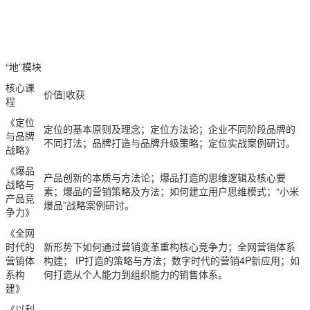
“地”模块
核心课
价值|收获
程
《定位
定位的基本原则及理念；定位方法论；企业不同阶段品牌的
与品牌
不同打法；品牌打造与品牌升级策略；定位实战案例研讨。
战略》
《爆品
产品创新的本质与方法论；爆品打造的思维逻辑及核心要
战略与
素；爆品的营销策略及方法；如何建立用户思维模式；“小米
产品竞
爆品”战略案例研讨。
争力》
《全网
时代的
新形势下如何通过营销变革重构核心竞争力；全网营销体系
营销体
构建； IP打造的策略与方法；数字时代的营销4P新应用；如
系构
何打造从个人能力到组织能力的销售体系。
建》
《以利