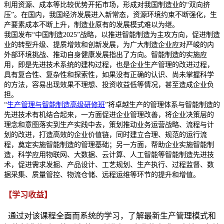
利用资源、成本等比较优势开拓市场，形成对我国制造业的“双向挤
压”。在国内，我国经济发展进入新常态，资源环境约束不断强化，生
产要素成本不断上升，制造业原有的发展模式难以为继。
我国发布“中国制造2025”战略，以推进智能制造为主攻方向，促进制造
业的转型升级、提质增效和创新发展，为广大制造企业应对严峻的内
外部环境挑战、推动自身健康发展指出了方向。智能制造的实施应
用，即是先进技术系统的建构过程，也是企业生产管理的改进过程，
具有复合性、复杂性和探索性，如果没有正确的认识、尚未掌握科学
的方法，容易出现效果不理想、投资收益低等情况，甚至造成企业负
担。
“
生产管理与智能制造高级研修班
”将卓越生产的管理体系与智能制造的
先进技术有机结合起来，一方面促进企业管理改善，将企业决策层的
理念和意图落实到生产实践中去，策划推动业务运营战略、流程与计
划的改进，打造高效的企业价值链，同时建立合理、规范的运行流
程，奠定实施智能制造的管理基础；另一方面，帮助企业实施智能制
造，科学应用物联网、大数据、云计算、人工智能等智能制造先进技
术，促进需求发掘、产品设计、工艺规划、生产执行、过程监督、数
据采集、质量管控、物流仓储、远程运维等环节的提升和增值。
【学习收益】
通过对该课程全面而系统的学习，了解最新生产管理模式和