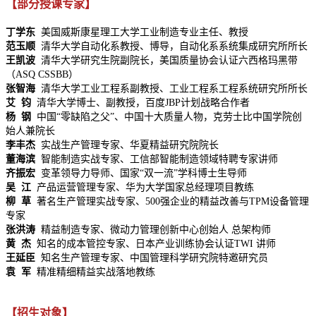
【部分授课专家】
丁学东
美国威斯康星理工大学工业制造专业主任、教授
范玉顺
清华大学自动化系教授、博导，自动化系系统集成研究所所长
王凯波
清华大学研究生院副院长，美国质量协会认证六西格玛黑带
（ASQ CSSBB）
张智海
清华大学工业工程系副教授、工业工程系工程系统研究所所长
艾 钧
清华大学博士、副教授，百度JBP计划战略合作者
杨 钢
中国“零缺陷之父”、中国十大质量人物，克劳士比中国学院创
始人兼院长
李丰杰
实战生产管理专家、华夏精益研究院院长
董海滨
智能制造实战专家、工信部智能制造领域特聘专家讲师
齐振宏
变革领导力导师、国家“双一流”学科博士生导师
吴 江
产品运营管理专家、华为大学国家总经理项目教练
柳 草
著名生产管理实战专家、500强企业的精益改善与TPM设备管理
专家
张洪涛
精益制造专家、微动力管理创新中心创始人 总架构师
黄 杰
知名的成本管控专家、日本产业训练协会认证TWI 讲师
王延臣
知名生产管理专家、中国管理科学研究院特邀研究员
袁 军
精准精细精益实战落地教练
【招生对象】