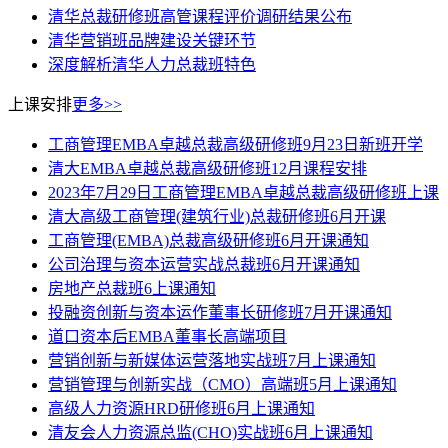
清华总裁研修班高管课程评价调研结果公布
清华营销班品牌建设关键环节
深度解析清华人力总裁班特色
上课安排
更多>>
工商管理EMBA卓越总裁高级研修班9月23日新班开学
清大EMBA卓越总裁高级研修班12月课程安排
2023年7月29日工商管理EMBA卓越总裁高级研修班上课
清大高级工商管理(建筑行业)总裁研修班6月开课
工商管理(EMBA)总裁高级研修班6月开课通知
公司治理与资本运营实战总裁班6月开课通知
房地产总裁班6上课通知
投融资创新与资本运作董事长研修班7月开课通知
道口资本后EMBA董事长高端项目
营销创新与新媒体运营落地实战班7月上课通知
营销管理与创新实战（CMO）高端班5月上课通知
高级人力资源HRD研修班6月上课通知
清友会人力资源总监(CHO)实战班6月上课通知