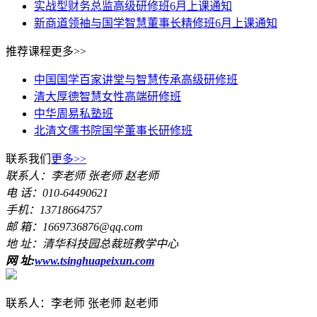
实战型财务总监高级研修班6月上课通知
新商道领袖与国学智慧董事长精修班6月上课通知
推荐课程
更多>>
中国国学百家讲堂与智慧传承高级研修班
清大厚德智慧女性高端研修班
中华周易私塾班
北清文儒书院国学董事长研修班
联系我们
更多>>
联系人：李老师 张老师 赵老师
电 话：010-64490621
手机：13718664757
邮 箱：1669736876@qq.com
地 址：清华科技园总裁班教学中心
网 址:
www.tsinghuapeixun.com
联系人：李老师 张老师 赵老师