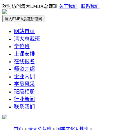
欢迎访问清大EMBA总裁班
关于我们
联系我们
清大EMBA总裁研修网
网站首页
清大总裁班
学位班
上课安排
在线报名
师资介绍
企业内训
学员风采
班级相册
行业新闻
联系我们
首页
>
清大总裁班
>
国学文化女性班
>