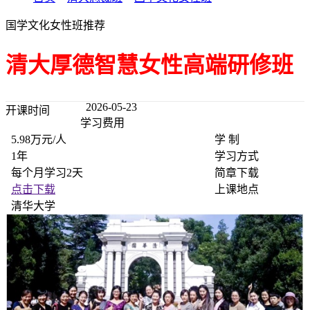
国学文化女性班推荐
清大厚德智慧女性高端研修班
2026-05-23
开课时间
学习费用
5.98万元/人
学 制
1年
学习方式
每个月学习2天
简章下载
点击下载
上课地点
清华大学