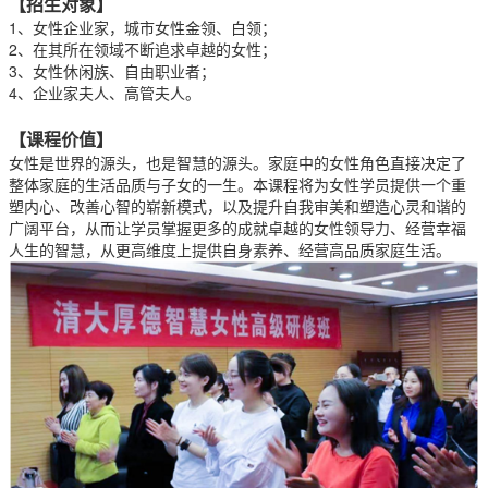
【招
生对象】
1、女性企业家，城市女性金领、白领；
2、在其所在领域不断追求卓越的女性；
3、女性休闲族、自由职业者；
4、企业家夫人、高管夫人。
【课程价值】
女性是世界的源头，也是智慧的源头。家庭中的女性角色直接决定了
整体家庭的生活品质与子女的一生。本课程将为女性学员提供一个重
塑内心、改善心智的崭新模式，以及提升自我审美和塑造心灵和谐的
广阔平台，从而让学员掌握更多的成就卓越的女性领导力、经营幸福
人生的智慧，从更高维度上提供自身素养、经营高品质家庭生活。