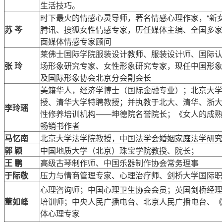
生活技巧。
时下最火的情感心灵导师，著名情感心理作家，“新
苏 芩
腾讯、搜狐女性情感专家，历任媒体主编、全国多
面媒体情感专家顾问
莱佛士国际学院服装设计教师、服装设计师、国际
张 玲
场形象研究专家、女性形象研究专家，现任中国形
及国际形象协会北京分会副会长
美籍华人，经济学博士（国际金融专业）；北京大
授、清华大学特聘教授；并执教于北大、清华、浙
李玲瑶
性修养培训机构——坤德院名誉院长；《女人的成
畅销书作者
马忆南
北京大学法学院教授，中国法学会婚姻家庭法学研
郭 颖
中国地质大学（北京）珠宝学院教授、院长；
王 鹏
高级古琴制作师、中国乐器制作协会常务理事
于际敬
压力与情商管理专家、心理治疗师、剑桥大学国际
心理咨询师；中国心理卫生协会会员；英国剑桥经
董如峰
培训师；中央人民广播电台、北京人民广播电台、
体心理专家