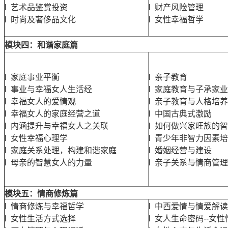
l 艺术品鉴赏投资
l 财产风险管理
l 时尚及奢侈品文化
l 女性幸福哲学
模块四：和谐家庭篇
l 家庭事业平衡
l 亲子教育
l 事业与幸福女人生活经
l 家庭教育与子承家业
l 幸福女人的爱情观
l 亲子教育与人格培养
l 幸福女人的家庭经营之道
l 中国古典式激励
l 内涵提升与幸福女人之关联
l 如何做兴家旺族的
l 女性幸福心理学
l 青少年非智力因素
l 家庭关系处理，构建和谐家庭
l 婚姻经营与建设
l 母亲的智慧女人的力量
l 亲子关系与情商管理
模块五：情商修炼篇
l 情商修炼与幸福哲学
l 中西爱情与情爱解读
l 女性生活方式选择
l 女人生命密码--女