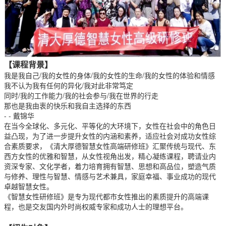
【课程背景】
我是我自己/我的女性的身体/我的女性的生命/我的女性的体验和情感
我不认为我有任何的异化/我对此非常笃定
同时/我的工作能力/我的社会参与/我在世界的行走
那也是我由衷的快乐和我自主选择的东西
- - 戴锦华
在当今全球化、多元化、平等化的大环境下，女性在社会中的角色日
益凸现，为了进一步提升女性的内涵和素养，适应社会对成功女性综
合素质要求，《清大厚德智慧女性高端研修班》汇聚传统与现代、东
西方女性的优雅和智慧，从女性视角出发，精心凝练课程，聘请业内
资深专家、文化学者，着力培育拥有智慧、思想和高品位，塑造气质
与修养、理性与智慧、情感与艺术兼具，家庭幸福、事业成功的现代
卓越智慧女性。
《智慧女性研修班》是专为现代都市女性推出的素质提升的高端课
程，也是交友国内外时尚权威专家和成功人士的理想平台。